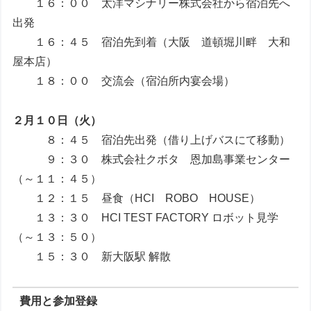
１６：００ 太洋マシナリー株式会社から宿泊先へ
出発
１６：４５ 宿泊先到着（大阪 道頓堀川畔 大和
屋本店）
１８：００ 交流会（宿泊所内宴会場）
２月１０日（火）
８：４５ 宿泊先出発（借り上げバスにて移動）
９：３０ 株式会社クボタ 恩加島事業センター
（～１１：４５）
１２：１５ 昼食（HCI ROBO HOUSE）
１３：３０ HCI TEST FACTORY ロボット見学
（～１３：５０）
１５：３０ 新大阪駅 解散
費用と参加登録